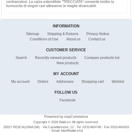
contraendosi. La calza estendibile "TRECCIATA" consente inoltre la
fuoriuscita di singoli cavi attraverso le maglie divaricabili.
INFORMATION
Sitemap
Shipping & Returns
Privacy Notice
Conditions of Use
About us
Contact us
CUSTOMER SERVICE
Search
Recently viewed products
Compare products list
New products
MY ACCOUNT
My account
Orders
Addresses
Shopping cart
Wishlist
FOLLOW US
Facebook
Powered by
nopCommerce
Copyright © 2026 Baldi srl. All rights reserved.
20027 RESCALDINA (MI) - Via Castellanzese, 12 - Tel. 0331/464748 - Fax 0331/464263
- Email:
info@baldi-srl.it