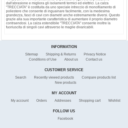
dall'abrasione e migliora gli isolamenti termici ed elettrici. La calza
"TRECCIATA" è costituita da uno speciale intreccio di monofilamento di
poliestere che consente di inguainare facilmente, con la medesima
grandezza, fasci di cavi con diametri anche estremamente diversi. Questo
grazie alla sua importante caratteristica di aumentare il proprio diametro
contraendosi. La calza estendibile "TRECCIATA" consente inoltre la
fuoriuscita di singoli cavi attraverso le maglie divaricabili.
INFORMATION
Sitemap
Shipping & Returns
Privacy Notice
Conditions of Use
About us
Contact us
CUSTOMER SERVICE
Search
Recently viewed products
Compare products list
New products
MY ACCOUNT
My account
Orders
Addresses
Shopping cart
Wishlist
FOLLOW US
Facebook