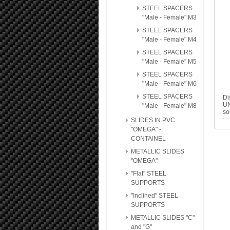
STEEL SPACERS
"Male - Female" M3
STEEL SPACERS
"Male - Female" M4
STEEL SPACERS
"Male - Female" M5
STEEL SPACERS
"Male - Female" M6
STEEL SPACERS
Di
UN
"Male - Female" M8
so
SLIDES IN PVC
"OMEGA" -
CONTAINEL
METALLIC SLIDES
"OMEGA"
"Flat" STEEL
SUPPORTS
"Inclined" STEEL
SUPPORTS
METALLIC SLIDES "C"
and "G"