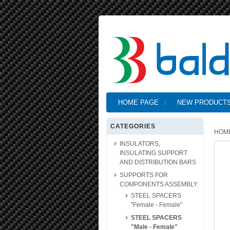
HOME PAGE
NEW PRODUCT
CATEGORIES
HOM
INSULATORS,
INSULATING SUPPORT
AND DISTRIBUTION BARS
SUPPORTS FOR
COMPONENTS ASSEMBLY
STEEL SPACERS
"Female - Female"
STEEL SPACERS
"Male - Female"