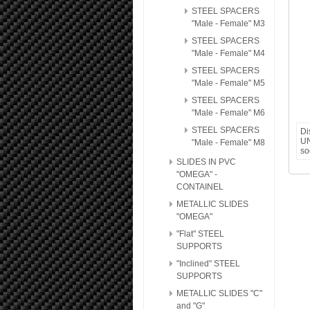
STEEL SPACERS
"Male - Female" M3
STEEL SPACERS
"Male - Female" M4
STEEL SPACERS
"Male - Female" M5
STEEL SPACERS
"Male - Female" M6
STEEL SPACERS
Di
UN
"Male - Female" M8
so
SLIDES IN PVC
"OMEGA" -
CONTAINEL
METALLIC SLIDES
"OMEGA"
"Flat" STEEL
SUPPORTS
"Inclined" STEEL
SUPPORTS
METALLIC SLIDES "C"
and "G"