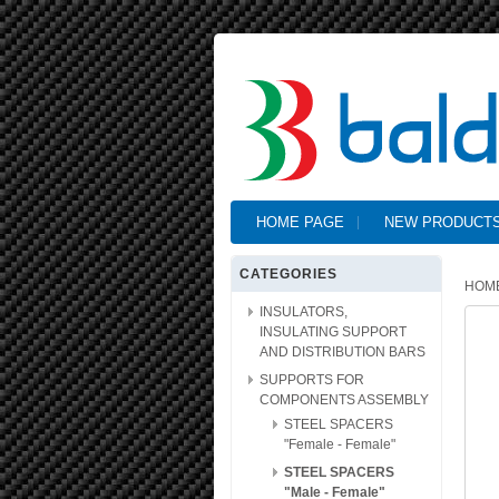
HOME PAGE
NEW PRODUCT
CATEGORIES
HOM
INSULATORS,
INSULATING SUPPORT
AND DISTRIBUTION BARS
SUPPORTS FOR
COMPONENTS ASSEMBLY
STEEL SPACERS
"Female - Female"
STEEL SPACERS
"Male - Female"