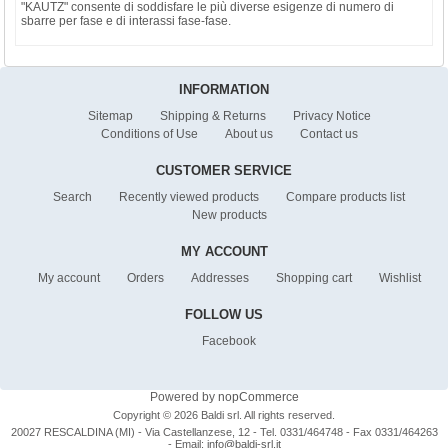
"KAUTZ" consente di soddisfare le più diverse esigenze di numero di
sbarre per fase e di interassi fase-fase.
INFORMATION
Sitemap
Shipping & Returns
Privacy Notice
Conditions of Use
About us
Contact us
CUSTOMER SERVICE
Search
Recently viewed products
Compare products list
New products
MY ACCOUNT
My account
Orders
Addresses
Shopping cart
Wishlist
FOLLOW US
Facebook
Powered by
nopCommerce
Copyright © 2026 Baldi srl. All rights reserved.
20027 RESCALDINA (MI) - Via Castellanzese, 12 - Tel. 0331/464748 - Fax 0331/464263
- Email:
info@baldi-srl.it