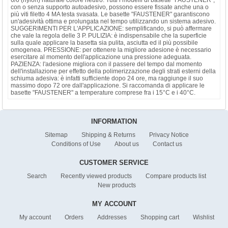
con o senza supporto autoadesivo, possono essere fissate anche una o
più viti filetto 4 MA testa svasata. Le basette "FAUSTENER" garantiscono
un'adesività ottima e prolungata nel tempo utilizzando un sistema adesivo.
SUGGERIMENTI PER L'APPLICAZIONE: semplificando, si può affermare
che vale la regola delle 3 P. PULIZIA: è indispensabile che la superficie
sulla quale applicare la basetta sia pulita, asciutta ed il più possibile
omogenea. PRESSIONE: per ottenere la migliore adesione è necessario
esercitare al momento dell'applicazione una pressione adeguata.
PAZIENZA: l'adesione migliora con il passere del tempo dal momento
dell'installazione per effetto della polimerizzazione degli strati esterni della
schiuma adesiva: è infatti sufficiente dopo 24 ore, ma raggiunge il suo
massimo dopo 72 ore dall'applicazione. Si raccomanda di applicare le
basette "FAUSTENER" a temperature comprese fra i 15°C e i 40°C.
INFORMATION
Sitemap
Shipping & Returns
Privacy Notice
Conditions of Use
About us
Contact us
CUSTOMER SERVICE
Search
Recently viewed products
Compare products list
New products
MY ACCOUNT
My account
Orders
Addresses
Shopping cart
Wishlist